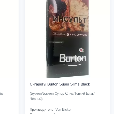
Сигареты Burton Super Slims Black
т/
(Буртон/Бартон Супер Слим/Тонкий Блэк/
Чёрный)
Производитель:
Von Eicken