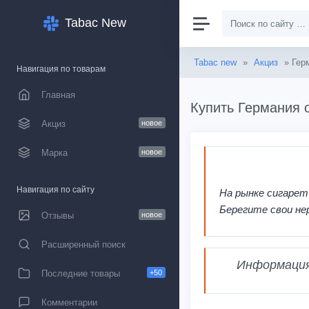
Tabac New
Tabac new
»
Акциз
» Гер
Навигация по товарам
Главная
Купить Германия 
Акциз
новое
Марка
новое
Навигация по сайту
На рынке сигарет
Берегите свои не
Отзывы
новое
Расширенный поиск
Информация,
Последние товары
+50
Комментарии