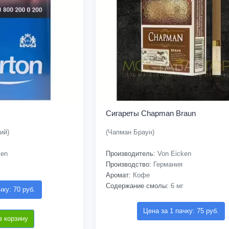
Сигареты Chapman Braun
ий)
(Чапман Браун)
ken
Производитель:
Von Eicken
Производство:
Германия
Аромат:
Кофе
Содержание смолы:
6 мг
чку: 70 руб.
Цена за 1 пачку: 75 руб.
в корзину