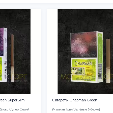
een SuperSlim
Сигареты Chapman Green
блоко Супер Слим/
(Чапман Грин/Зелёные Яблоко)