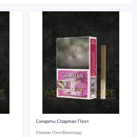
Сигареты Chapman Пэпл
(Чапман Пэпл/Виноград)