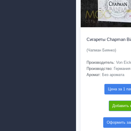
Сигареты Chapman Bi
(Чапман Биянко)
Производитель:
Von Eic
Производство:
Германия
Аромат:
Без аромата
Цена за 1 па
Добавить 
Оформить зак