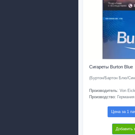
Сигареты Burton Blue
(Буртон/Бартон Блю/Син
Производитель:
Von Eic
Производство:
Германия
Цена за 1 па
Добавить 