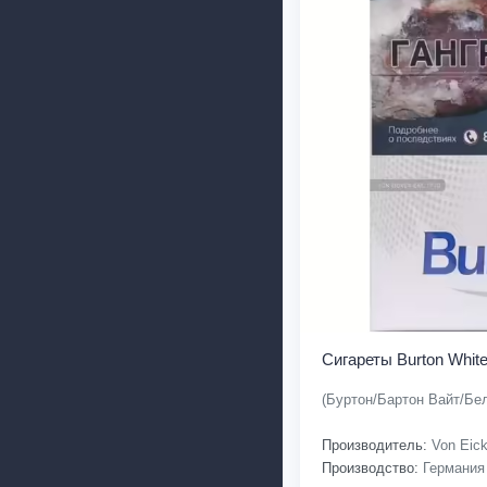
Сигареты Burton Whit
(Буртон/Бартон Вайт/Бе
Производитель:
Von Eic
Производство:
Германия