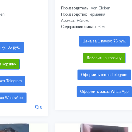
Производитель:
Von Eicken
ken
Производство:
Германия
Аромат:
Яблоко
Содержание смолы:
6 мг
Цена за 1 пачку: 75 руб.
чку: 85 руб.
Добавить в корзину
в корзину
Оформить заказ Telegram
аз Telegram
Оформить заказ WhatsApp
аз WhatsApp
0