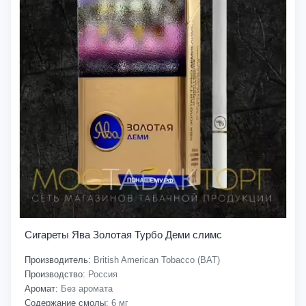
Сигареты Ява Золотая Турбо Деми слимс
Производитель:
British American Tobacco (BAT)
Производство:
Россия
Аромат:
Без аромата
Содержание смолы:
6 мг