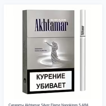
Сигареты Akhtamar Silver Flame Nanokings 5.4/84