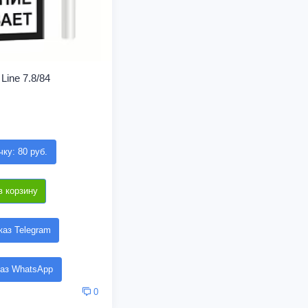
 Line 7.8/84
чку: 80 руб.
в корзину
аз Telegram
аз WhatsApp
0