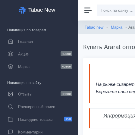
Tabac New
Tabac new
»
Марка
» Ara
Навигация по товарам
Главная
Купить Ararat опт
Акциз
новое
Марка
новое
Навигация по сайту
На рынке сигарет
Берегите свои не
Отзывы
новое
Расширенный поиск
Информация,
Последние товары
+50
Комментарии