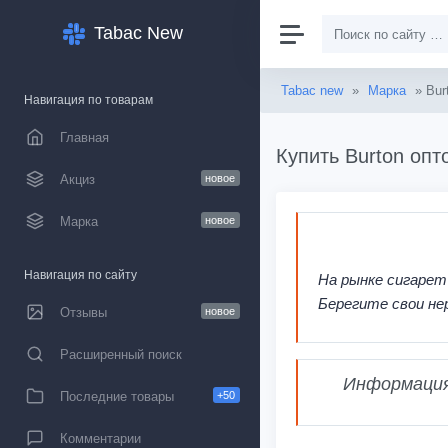
Tabac New
Tabac new
»
Марка
» Bur
Навигация по товарам
Главная
Купить Burton опт
Акциз
новое
Марка
новое
Навигация по сайту
На рынке сигарет
Берегите свои не
Отзывы
новое
Расширенный поиск
Информация,
Последние товары
+50
Комментарии