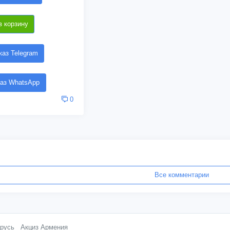
в корзину
аз Telegram
аз WhatsApp
0
Все комментарии
русь
Акциз Армения