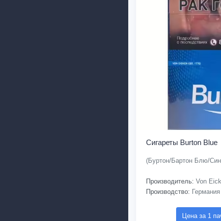
Сигареты Burton Blue
(Буртон/Бартон Блю/Син
Производитель:
Von Eic
Производство:
Германия
Цена за 1 па