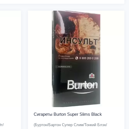
Сигареты Burton Super Slims Black
т/
(Буртон/Бартон Супер Слим/Тонкий Блэк/