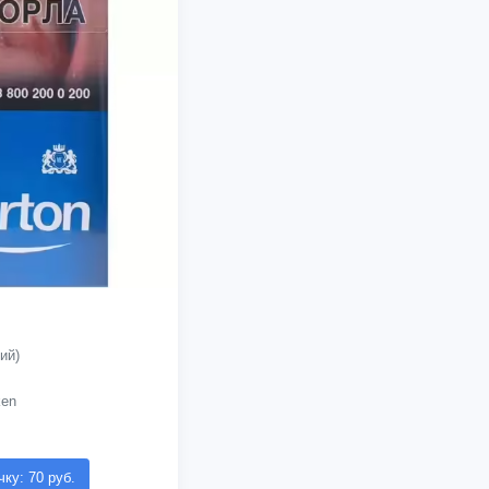
ий)
ken
чку: 70 руб.