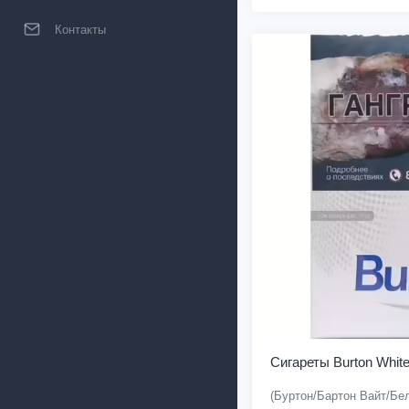
Контакты
Сигареты Burton Whit
(Буртон/Бартон Вайт/Бе