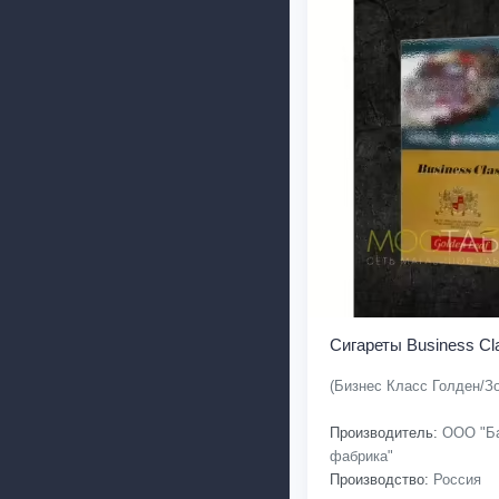
Сигареты Business Cl
(Бизнес Класс Голден/З
Производитель:
ООО "Ба
фабрика"
Производство:
Россия