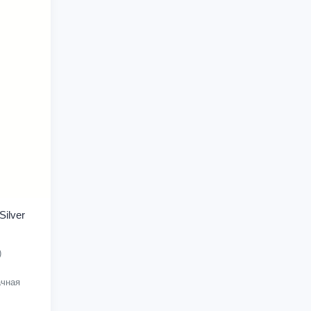
ilver
)
чная