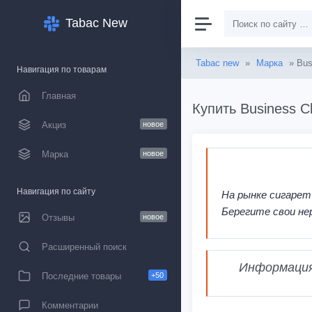
Tabac New
Tabac new
»
Марка
» Bus
Навигация по товарам
Главная
Купить Business C
Акциз
новое
Марка
новое
Навигация по сайту
На рынке сигарет
Берегите свои не
Отзывы
новое
Расширенный поиск
Информация,
Последние товары
+50
Комментарии