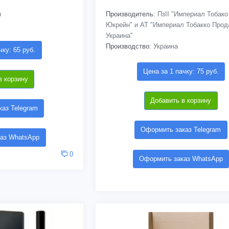
я
Производитель:
ПзІІ "Империал Тобако
Юкрейн" и АТ "Империал Тобакко Про
Украина"
Производство:
Украина
чку: 65 руб.
Цена за 1 пачку: 75 руб.
в корзину
Добавить в корзину
аз Telegram
Оформить заказ Telegram
аз WhatsApp
0
Оформить заказ WhatsApp