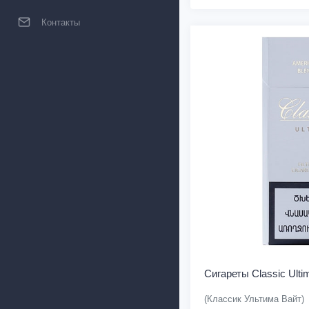
Контакты
Сигареты Classic Ulti
(Классик Ультима Вайт)