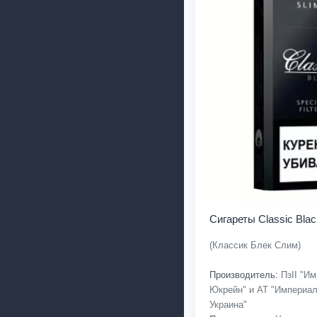
Сигареты Classic Blac
(Классик Блек Слим)
Производитель:
ПзІІ "Им
Юкрейн" и АТ "Империал
Украина"