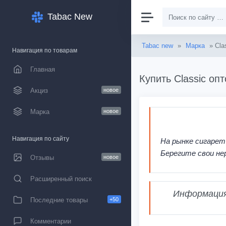
Tabac New
Tabac new
»
Марка
» Cla
Навигация по товарам
Главная
Купить Classic оп
Акциз
новое
Марка
новое
Навигация по сайту
На рынке сигарет
Берегите свои не
Отзывы
новое
Расширенный поиск
Информация,
Последние товары
+50
Комментарии