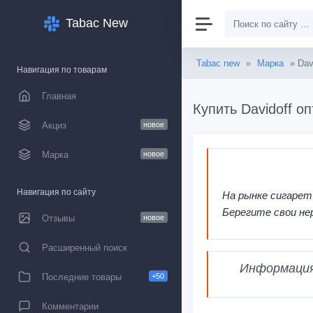
Tabac New
Tabac new
»
Марка
» Dav
Навигация по товарам
Главная
Купить Davidoff о
Акциз
новое
Марка
новое
Навигация по сайту
На рынке сигарет
Берегите свои не
Отзывы
новое
Расширенный поиск
Информация,
Последние товары
+50
Комментарии