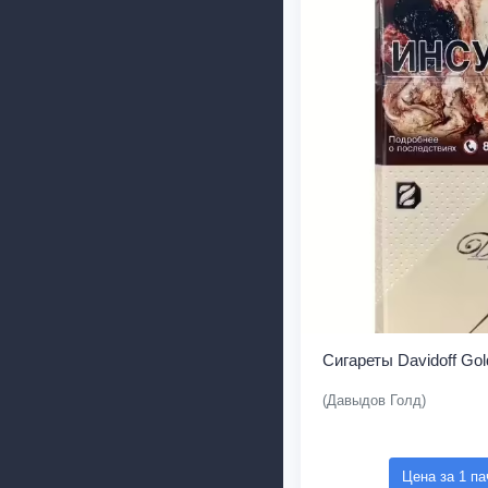
Сигареты Davidoff Gol
(Давыдов Голд)
Цена за 1 па