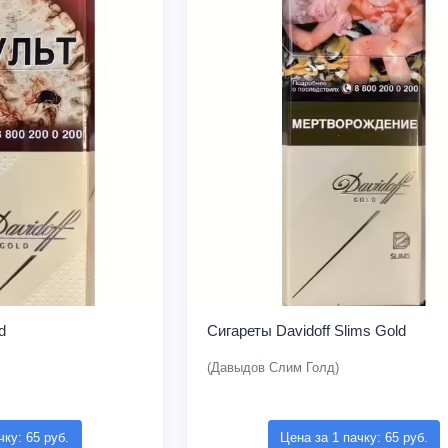
d
Сигареты Davidoff Slims Gold
(Давыдов Слим Голд)
чку: 65 руб.
Цена за 1 пачку: 65 руб.