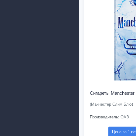
Сигареты Manchester 
(Манчестер Слим Блю)
Производитель:
ОАЭ
Цена за 1 па