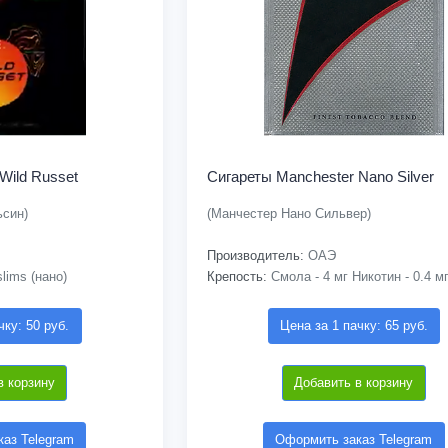
Wild Russet
Сигареты Manchester Nano Silver
ьсин)
(Манчестер Нано Сильвер)
Производитель:
ОАЭ
lims (нано)
Крепость:
Смола - 4 мг Никотин - 0.4 м
чку: 50 руб.
Цена за 1 пачку: 65 руб.
в корзину
Добавить в корзину
аз Telegram
Оформить заказ Telegram