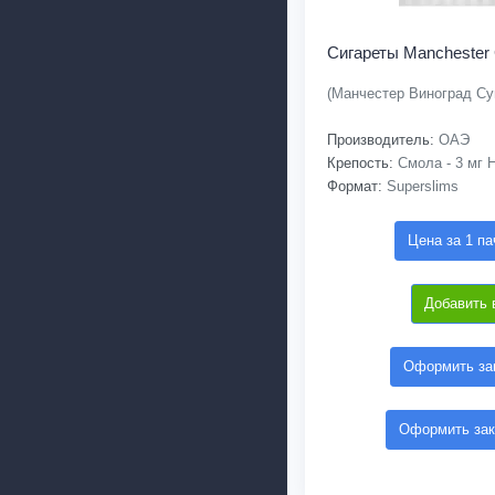
Сигареты Manchester 
(Манчестер Виноград Су
Производитель:
ОАЭ
Крепость:
Смола - 3 мг Н
Формат:
Superslims
Цена за 1 па
Добавить 
Оформить зак
Оформить зак