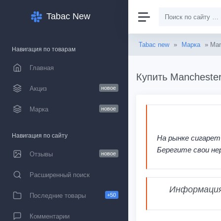
Tabac New
Tabac new
»
Марка
» Man
Навигация по товарам
Главная
Купить Manchester
Акциз
новое
Марка
новое
Навигация по сайту
На рынке сигарет
Берегите свои не
Отзывы
новое
Расширенный поиск
Информация,
Последние товары
+50
Комментарии