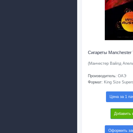
Сигареты Manchester 
(Манчестер Вайлд Апел
Производитель:
ОАЭ
Формат:
King Size Supers
Цена за 1 па
Добавить 
Оформить зак