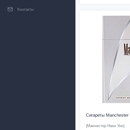
Контакты
Сигареты Manchester
(Манчестер Нано Уно)