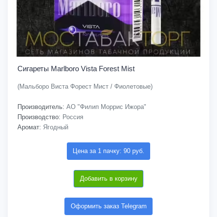
Сигареты Marlboro Vista Forest Mist
(Мальборо Виста Форест Мист / Фиолетовые)
Производитель:
АО "Филип Моррис Ижора"
Производство:
Россия
Аромат:
Ягодный
Цена за 1 пачку: 90 руб.
Добавить в корзину
Оформить заказ Telegram