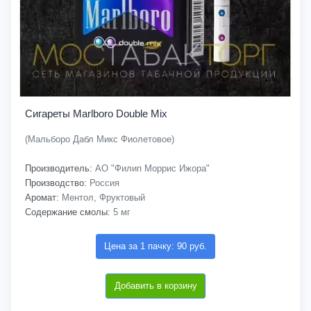
Сигареты Marlboro Double Mix
(Мальборо Дабл Микс Фиолетовое)
Производитель:
АО "Филип Моррис Ижора"
Производство:
Россия
Аромат:
Ментол, Фруктовый
Содержание смолы:
5 мг
Цена за 1 пачку: 90 руб.
Добавить в корзину