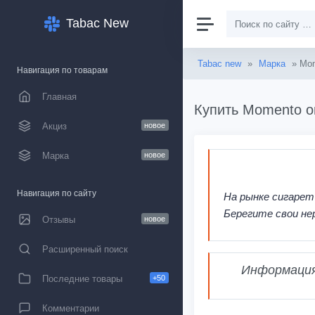
Tabac New
Tabac new
»
Марка
» Mo
Навигация по товарам
Главная
Купить Momento о
Акциз
новое
Марка
новое
Навигация по сайту
На рынке сигарет
Берегите свои не
Отзывы
новое
Расширенный поиск
Информация,
Последние товары
+50
Комментарии