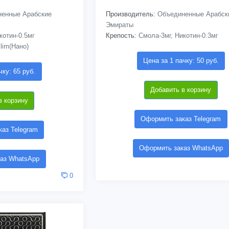
енные Арабские
Производитель:
Объединенные Арабск
Эмираты
котин-0.5мг
Крепость:
Смола-3мг, Никотин-0.3мг
lim(Нано)
Цена за 1 пачку: 50 руб.
чку: 65 руб.
Добавить в корзину
в корзину
Оформить заказ Telegram
аз Telegram
Оформить заказ WhatsApp
аз WhatsApp
0