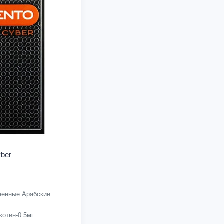
ber
енные Арабские
котин-0.5мг