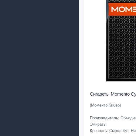
Сигареты Momento Cy
(Моменто Кибер)
Производитель:
Объедин
Эмираты
Крепость:
Смола-4мг, Ни