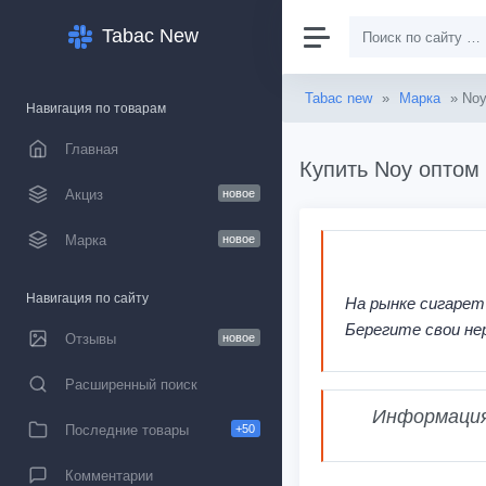
Tabac New
Tabac new
»
Марка
» No
Навигация по товарам
Главная
Купить Noy оптом 
Акциз
новое
Марка
новое
Навигация по сайту
На рынке сигарет
Берегите свои не
Отзывы
новое
Расширенный поиск
Информация,
Последние товары
+50
Комментарии