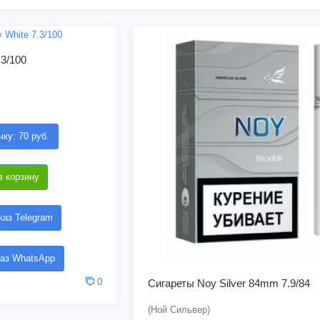
.3/100
чку: 70 руб.
в корзину
аз Telegram
аз WhatsApp
0
Сигареты Noy Silver 84mm 7.9/84
(Ной Сильвер)