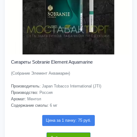
Сигареты Sobranie Element Aquamarine
(Собрание Элемент Аквамарин)
Производитель:
Japan Tobacco International (JTI)
Производство:
Россия
Аромат:
Ментол
Содержание смолы:
6 мг
Цена за 1 пачку: 75 руб.