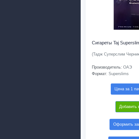
Сигареты Taj Supersli
(Тадж Суперслим Черник
Производитель:
ОАЭ
Формат:
Superslims
Цена за 1 па
Добавить 
Оформить зак