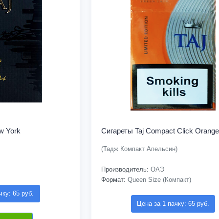
w York
Сигареты Taj Compact Click Orange
(Тадж Компакт Апельсин)
Производитель:
ОАЭ
Формат:
Queen Size (Компакт)
чку: 65 руб.
Цена за 1 пачку: 65 руб.