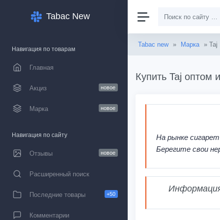
Tabac New
Tabac new
»
Марка
» Taj
Навигация по товарам
Главная
Купить Taj оптом 
Акциз
новое
Марка
новое
Навигация по сайту
На рынке сигарет
Берегите свои не
Отзывы
новое
Расширенный поиск
Информация,
Последние товары
+50
Комментарии